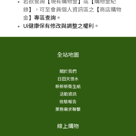
若欲查詢
現有購物金
或
購物金紀
【
】
【
錄
，可至會員個人資訊區之
商店購物
】
【
金
專區查詢。
】
Ui健康保有修改與調整之權利。
全站地圖
關於我們
日田天領水
新新新衛生紙
活動資訊
檢驗報告
業務需求聯繫
線上購物