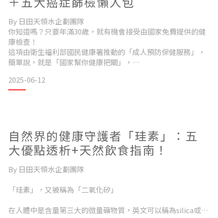
＋五大癌症篩檢懶人包
By 日田天領水企劃團隊
你知道嗎？只要年滿30歲，就有機會接受由國家免費提供的健
康檢查！
這項由衛生福利部國民健康署推動的「成人預防保健服務」，
簡單說，就是「國家幫你健康把關」，
透過一系列基礎檢查，幫助國人早期發現疾病、預防重症的關
2025-06-12
鍵一步，
尤其對於慢性病、肝病與癌症的早期發現，更是不可或缺，
而且重點是——完全免費！ Ui健康幫你整理健檢項目、資格對
象與常見癌症篩檢，
讓你清楚掌握怎麼好好運用這份免費資源，為自己的健康多一
自然界的健康守護者「珪素」：五
份保障
一、免費健檢資格健檢一覽表30歲起即可！只要持有健保卡
大優點透析+天然飲食指南！
By 日田天領水企劃團隊
「珪素」，又被稱為「二氧化矽」
在人體中是含量第三大的微量礦物質，英文可以稱為silica或矽