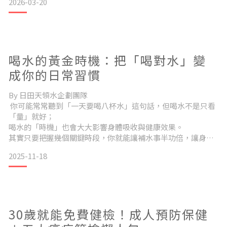
2026-03-20
喝水。」聽起來好像只是習慣性的叮嚀，但其實這句話背後，
是有科學根據的！ 當身體出現發燒、流鼻水、喉嚨痛或肌肉痠
痛等常見的感冒症狀時，體內的水分正在迅速消耗。 如果這時
候水分補充不足，血液循環可能
喝水的黃金時機：把「喝對水」變
成你的日常習慣
By 日田天領水企劃團隊
你可能常常聽到「一天要喝八杯水」這句話，但喝水不是只看
「量」就好；
喝水的「時機」也會大大影響身體吸收與健康效果。
其實只要把握幾個關鍵時段，你就能讓補水事半功倍，讓身體
整天維持最佳狀態！ 1. 早上起床時經過一整晚的睡眠，身體已
2025-11-18
經悄悄流失大量水分。
起床後先喝一杯溫水，不只能補充水分，
還能：促進新陳代謝、溫和喚醒腸胃、讓血液循環更順暢。
用一杯水替身體「開機」，輕鬆展開新的一天！ 2. 吃早餐之前
早餐前的這杯水很關鍵，
30歲就能免費健檢！成人預防保健
它能：調節腸胃狀況、減少突然進食造成