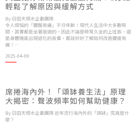
研究發現膳食纖維，雖然無法直接被人體消化吸收，
輕鬆了解原因與緩解方式
By 日田天領水企劃團隊
但也正因為如此，對維持身體健康是至關重要的營養素。
令人煩惱的「腰酸背痛」不分年齡！現代人生活中大多數時
間，其實都是坐著度過的，因此不論是時常久坐的上班族、還
是身體機能出現退化的長輩，都該好好了解如何改善腰痠背
根據特性不同被分為兩種，並沒有優劣之分，
痛！
一、為什麼會痠痛？長時間的久坐久站，會讓肌肉處於過度緊
2025-04-09
繃的狀態。坐姿不良也會使頸椎與腰椎承受壓力、改變了脊椎
兩者對身體都有互助保健的作用，應均衡飲食才能兩種都攝取
弧度並增加椎間盤的壓力。嚴重時會造成椎間盤突出，最後導
到喔。
致神經根受到壓迫而導致神經症狀。活動量減少讓全身的血液
循環不良，體內的養分無法順利輸送。 二、有哪些舒緩不適的
方式？依循下列三大原則，輕鬆
難消化性麥芽糊精，是什麼?
席捲海內外！「頌缽養生法」原理
大揭密：聲波頻率如何幫助健康？
是一種天然水溶性膳食纖維，主要來源通常為玉米或小麥。
By 日田天領水企劃團隊 近年流行海內外的「頌缽」究竟是什
麼？
市面上的膳食纖維原料廠商非常多，