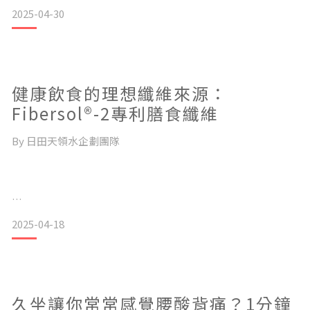
(sililcon)。
2025-04-30
研究發現，
珪素是幫助維持身體健康機能的一種不可或缺的元素。
健康飲食的理想纖維來源：
和頭髮、皮膚、指甲、骨骼的健康以及皺紋的生成等等息息相
關，
Fibersol®-2專利膳食纖維
因此又被譽為天然的「美容礦物」。
By 日田天領水企劃團隊
然而，隨著年齡的增長
人體內的自然含量會逐漸流失，
因此從飲食中補充矽元素，就成為維持健康的重要關鍵。
2025-04-18
水溶性、非水溶性膳食纖維，大不同！？
快來深入了解
「膳食纖維」常被稱作「飲食的清道夫」。
珪素對健康的五大益處，
久坐讓你常常感覺腰酸背痛？1分鐘
並學習如何在日常生活中找尋它的蹤跡