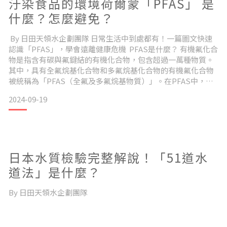
汙染食品的環境荷爾蒙「PFAS」 是
什麼？怎麼避免？
By 日田天領水企劃團隊 日常生活中到處都有！一篇圖文快速
今天就來揭秘日本有哪些獨特的飲食秘訣，讓我們在台灣也能
認識「PFAS」，學會遠離健康危機 PFAS是什麼？ 有機氟化合
輕鬆效仿吧！ 日本飲食文化中重要的茶道已有1000年以上的歷
物是指含有碳與氟鍵結的有機化合物，包含超過一萬種物質。
史，
其中，具有全氟烷基化合物和多氟烷基化合物的有機氟化合物
被統稱為「PFAS（全氟及多氟烷基物質）」。在PFAS中，
PFOS和PFOA因其耐油、耐水、耐熱等特性，所以被廣泛應用
2024-09-19
於防水劑、表面處理劑、乳化劑、滅火劑、塗層劑、以及衣
物、食品包裝、電子設備、滅火器、炊具等。
日本當地並沒有手搖飲文化，最常見的飲品就是無糖綠茶。
日本水質檢驗完整解說！「51道水
然而，近年來人們發現這些物質對環境和健康存在一些
道法」是什麼？
綠茶中含有茶多酚及兒茶素，適當適量飲用，對身體健康的維
持就有許多益處。
By 日田天領水企劃團隊