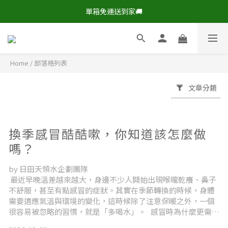
現在下單，即享8折🔥優惠特價>
單箱免運送到家🚚
現在下單，即享8折🔥優惠特價>
Home
/
部落格列表
文章分類
換季感冒酷酷嗽，你知道該怎麼做
嗎？
by 日田天領水企劃團隊
最近早晚溫差越來越大，身邊不少人開始出現喉嚨乾癢、鼻子
不舒服，甚至有點感冒的症狀。其實在季節轉換的時候，身體
需要適應氣溫與環境的變化，這時候除了注意保暖之外，一個
很容易被忽略的習慣，就是「多喝水」。 感冒時為什麼更需要
多喝水？ 很多人一感冒，身邊的長輩總會提醒一句：「記得多