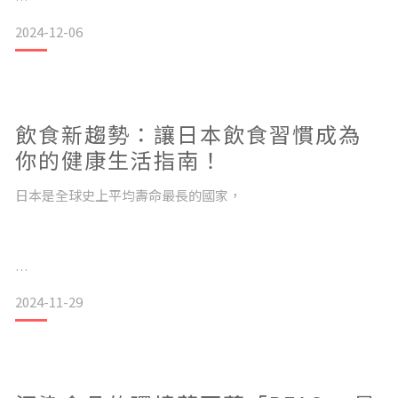
其中最具權威的原料為松
2024-12-06
一起來認識這個神奇的身心靈療癒道具吧！
飲食新趨勢：讓日本飲食習慣成為
你的健康生活指南！
日本是全球史上平均壽命最長的國家，
一、頌缽是什麼？頌缽源自於千年前的喜瑪拉雅山區，除了宗
教用途外，也可應用在瑜珈、冥想與身心靈療癒上，在海內外
備受養生人士矚目。頌缽亦通過臨床研究證實具有療癒能力，
因此作為醫療療程的輔助工具盛行於歐美各地。 每一顆頌缽都
有自己獨特的聲音及作用。根據專業頌缽音療師說明，頌缽的
日本當地不僅百歲人瑞很多，居民也都十分健康有活力，
共通點是它所發出的許多聲波頻率，特別是人耳幾乎無法辨識
2024-11-29
的高頻泛音，可以繞過人的意識而直接和大腦
根據研究顯示其中一個重要因素：與「飲食習慣」息息相關。