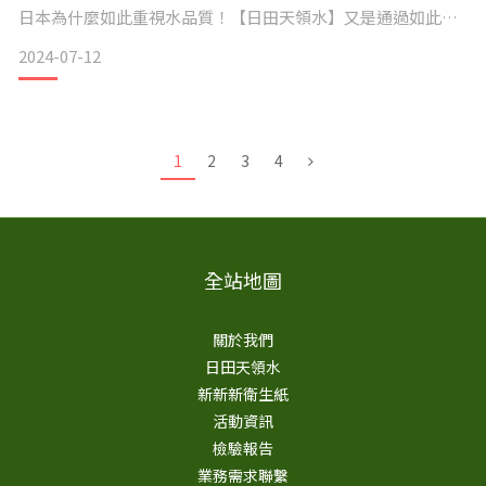
日本為什麼如此重視水品質！【日田天領水】又是通過如此嚴
日本消費者廳認證，小綠人標章特定保健用食品，嚴選日本國
格的檢驗呢？
產杵築茶
2024-07-12
大家到日本各地觀光時，應該都有聽說過
『日本水龍頭的水打開來可以直接喝！』
1
2
3
4
這可是日本經歷非常艱辛的水道整治工程，所得來不易的成果
唷！
不過，並不是在日本當地的每個城市都適用於這樣的說法
全站地圖
為什麼呢？就由【Ui健康】小編來帶您一探究竟
關於我們
日田天領水
先來了解日本下水道的起源吧！
新新新衛生紙
活動資訊
15世紀以前日本的主要用水，來自河川及井水。
檢驗報告
15世紀後期江戶時代的德川家康先生，為確保民生、地層下陷
業務需求聯繫