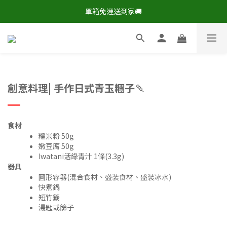
現在下單，即享8折🔥優惠特價>
單箱免運送到家🚚
現在下單，即享8折🔥優惠特價>
🍡
創意料理| 手作日式青玉糰子
食材
糯米粉 50g
嫩豆腐 50g
Iwatani活綠青汁 1條(3.3g)
器具
圓形容器(混合食材、盛裝食材、盛裝冰水)
快煮鍋
短竹籤
湯匙或篩子