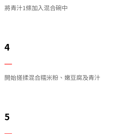
將青汁1條加入混合碗中
4
開始搓揉混合糯米粉、嫩豆腐及青汁
5