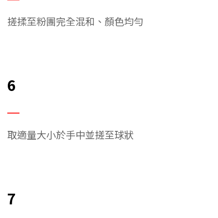
搓揉至粉團完全混和、顏色均勻
6
取適量大小於手中並搓至球狀
7