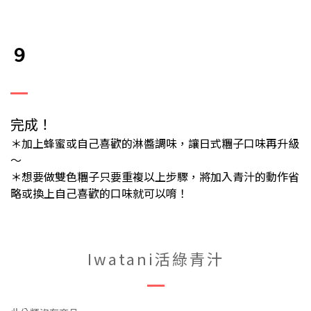
９
完成！
＊加上蜂蜜或自己喜歡的淋醬調味，讓日式糰子口味再升級
～
＊想要做雙色糰子只要重複以上步驟，將加入青汁的動作省
略或換上自己喜歡的口味就可以唷！
Iwatani活綠青汁