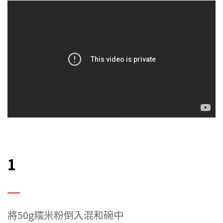
1
將50g糯米粉倒入混和碗中