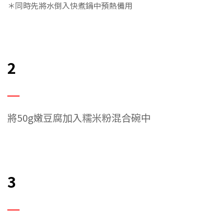
＊同時先將水倒入快煮鍋中預熱備用
2
將50g嫩豆腐加入糯米粉混合碗中
3