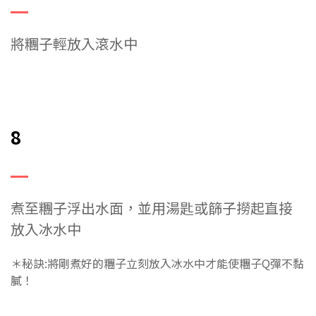
將糰子輕放入滾水中
8
煮至糰子浮出水面，並用湯匙或篩子撈起直接
放入冰水中
＊秘訣:將剛煮好的糰子立刻放入冰水中才能使糰子Q彈不黏
膩！