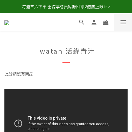
每週三六下單 全館享會員點數回饋2倍無上限✨ >
現在下單，即享8折🔥優惠特價>
單箱免運送到家🚚
現在下單，即享8折🔥優惠特價>
Iwatani活綠青汁
此分類沒有商品