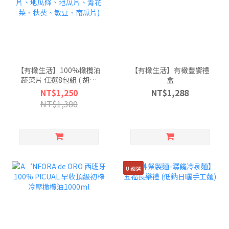
【有橄生活】100%橄欖油
【有橄生活】有橄豐饗禮
蔬菜片 任選8包組 ( 胡蘿
盒
蔔、馬鈴薯條、馬鈴薯
NT$1,250
NT$1,288
片、紫地瓜片、地瓜條、
NT$1,380
地瓜片、青花菜、秋葵、
敏豆、南瓜片)
Ui嚴選