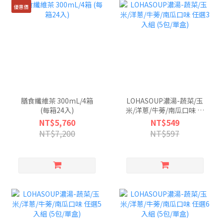
優惠價
膳食纖維茶 300mL/4箱
LOHASOUP濃湯-蔬菜/玉
(每箱24入)
米/洋蔥/牛蒡/南瓜口味 任
選3入組 (5包/單盒)
NT$5,760
NT$549
NT$7,200
NT$597