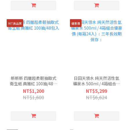
MIT高品質
優惠價
新新新 四層超柔韌抽取式
日田天領水 純天然活性氫
衛生紙 典雅紅 100抽/48包
礦泉水 500ml / 4箱組合優
入
惠價 (每箱24入) ﹝三年長
NT$1,200
NT$5,299
效期保存﹞
NT$1,600
NT$6,624