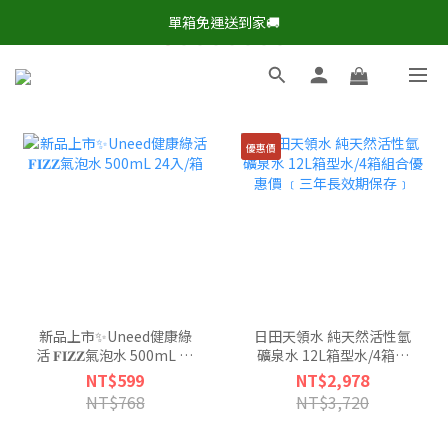
現在下單，即享8折🔥優惠特價>
單箱免運送到家🚚
現在下單，即享8折🔥優惠特價>
優惠價
新品上市✨Uneed健康綠
日田天領水 純天然活性氫
活 𝐅𝐈𝐙𝐙氣泡水 500mL 24
礦泉水 12L箱型水/4箱組
入/箱
合優惠價 ﹝三年長效期保
NT$599
NT$2,978
存﹞
NT$768
NT$3,720