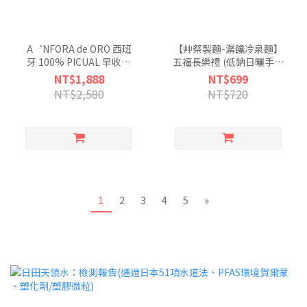
A‘NFORA de ORO 西班
【艸祭製麵-潺饞冷泉麵】
牙 100% PICUAL 早收頂
五福長樂禮 (低鈉日曬手工
級初榨冷壓橄欖油1000ml
麵)
NT$1,888
NT$699
NT$2,580
NT$720
1
2
3
4
5
»