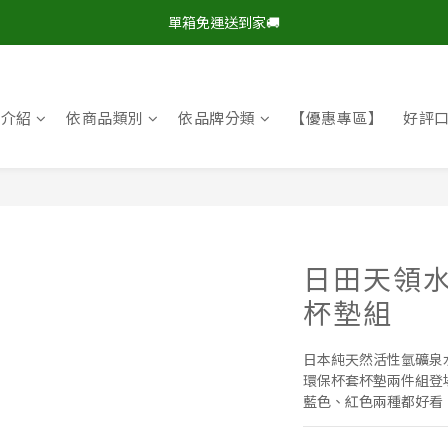
現在下單，即享8折🔥優惠特價>
單箱免運送到家🚚
現在下單，即享8折🔥優惠特價>
牌介紹
依商品類別
依品牌分類
【優惠專區】
好評
日田天領水
杯墊組
日本純天然活性氫礦泉
環保杯套杯墊兩件組登
藍色、紅色兩種都好看