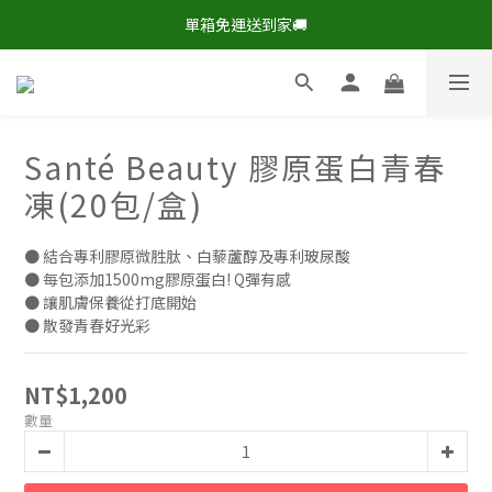
現在下單，即享8折🔥優惠特價>
單箱免運送到家🚚
現在下單，即享8折🔥優惠特價>
Santé Beauty 膠原蛋白青春
凍(20包/盒)
● 結合專利膠原微胜肽、白藜蘆醇及專利玻尿酸
● 每包添加1500mg膠原蛋白! Q彈有感
● 讓肌膚保養從打底開始
● 散發青春好光彩
NT$1,200
數量